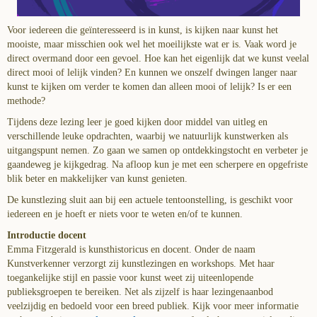
Voor iedereen die geïnteresseerd is in kunst, is kijken naar kunst het
mooiste, maar misschien ook wel het moeilijkste wat er is. Vaak word je
direct overmand door een gevoel. Hoe kan het eigenlijk dat we kunst veelal
direct mooi of lelijk vinden? En kunnen we onszelf dwingen langer naar
kunst te kijken om verder te komen dan alleen mooi of lelijk? Is er een
methode?
Tijdens deze lezing leer je goed kijken door middel van uitleg en
verschillende leuke opdrachten, waarbij we natuurlijk kunstwerken als
uitgangspunt nemen. Zo gaan we samen op ontdekkingstocht en verbeter je
gaandeweg je kijkgedrag. Na afloop kun je met een scherpere en opgefriste
blik beter en makkelijker van kunst genieten.
De kunstlezing sluit aan bij een actuele tentoonstelling, is geschikt voor
iedereen en je hoeft er niets voor te weten en/of te kunnen.
Introductie docent
Emma Fitzgerald is kunsthistoricus en docent. Onder de naam
Kunstverkenner verzorgt zij kunstlezingen en workshops. Met haar
toegankelijke stijl en passie voor kunst weet zij uiteenlopende
publieksgroepen te bereiken. Net als zijzelf is haar lezingenaanbod
veelzijdig en bedoeld voor een breed publiek. Kijk voor meer informatie